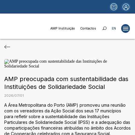
AMP Instituição
Contactos
EN
Projetos
Estudos
Publicações
AMP preocupada com sustentabilidade das
Portais
Instituições de Solidariedade Social
Notícias
2026
/
07
/
01
Fundos e Financiamentos
A Área Metropolitana do Porto (AMP) promoveu uma reunião
com os vereadores da Ação Social dos seus 17 municípios
Relações Institucionais
para refletir sobre a sustentabilidade das Instituições
Particulares de Solidariedade Social (IPSS) e a adequação das
AMP Instituição
comparticipações financeiras atribuídas no âmbito dos Acordos
de Cooperação celebrados com a Segurança Social.