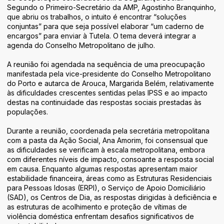
Áreas de Atividade
Segundo o Primeiro-Secretário da AMP, Agostinho Branquinho,
que abriu os trabalhos, o intuito é encontrar “soluções
Identidade
conjuntas” para que seja possível elaborar “um caderno de
encargos” para enviar à Tutela. O tema deverá integrar a
agenda do Conselho Metropolitano de julho.
A reunião foi agendada na sequência de uma preocupação
manifestada pela vice-presidente do Conselho Metropolitano
do Porto e autarca de Arouca, Margarida Belém, relativamente
às dificuldades crescentes sentidas pelas IPSS e ao impacto
destas na continuidade das respostas sociais prestadas às
populações.
Durante a reunião, coordenada pela secretária metropolitana
com a pasta da Ação Social, Ana Amorim, foi consensual que
as dificuldades se verificam à escala metropolitana, embora
com diferentes níveis de impacto, consoante a resposta social
em causa. Enquanto algumas respostas apresentam maior
estabilidade financeira, áreas como as Estruturas Residenciais
para Pessoas Idosas (ERPI), o Serviço de Apoio Domiciliário
(SAD), os Centros de Dia, as respostas dirigidas à deficiência e
as estruturas de acolhimento e proteção de vítimas de
violência doméstica enfrentam desafios significativos de