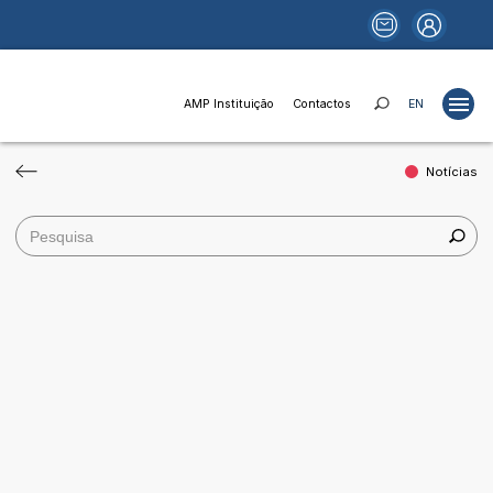
AMP Instituição
Contactos
EN
Notícias
Projetos
Estudos
Publicações
Portais
Notícias
Fundos e Financiamentos
Relações Institucionais
AMP Instituição