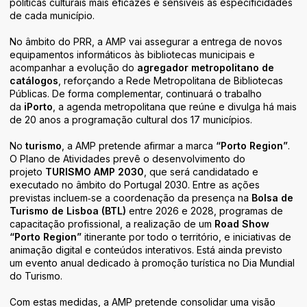
políticas culturais mais eficazes e sensíveis às especificidades
de cada município.
No âmbito do PRR, a AMP vai assegurar a entrega de novos
equipamentos informáticos às bibliotecas municipais e
acompanhar a evolução do
agregador metropolitano de
catálogos
, reforçando a Rede Metropolitana de Bibliotecas
Públicas. De forma complementar, continuará o trabalho
da
iPorto
, a agenda metropolitana que reúne e divulga há mais
de 20 anos a programação cultural dos 17 municípios.
No
turismo
, a AMP pretende afirmar a marca
“Porto Region”
.
O Plano de Atividades prevê o desenvolvimento do
projeto
TURISMO AMP 2030
, que será candidatado e
executado no âmbito do Portugal 2030. Entre as ações
previstas incluem‑se a coordenação da presença na
Bolsa de
Turismo de Lisboa (BTL)
entre 2026 e 2028, programas de
capacitação profissional, a realização de um
Road Show
“Porto Region”
itinerante por todo o território, e iniciativas de
animação digital e conteúdos interativos. Está ainda previsto
um evento anual dedicado à promoção turística no Dia Mundial
do Turismo.
Com estas medidas, a AMP pretende consolidar uma visão