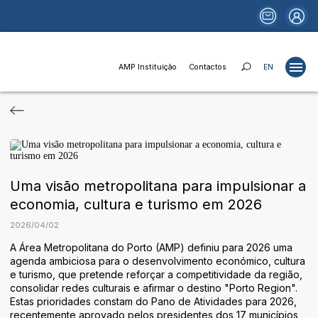
AMP Instituição
Contactos
EN
Projetos
Estudos
Publicações
Uma visão metropolitana para impulsionar a
Portais
economia, cultura e turismo em 2026
Notícias
2026
/
04
/
02
Fundos e Financiamentos
A Área Metropolitana do Porto (AMP) definiu para 2026 uma
agenda ambiciosa para o desenvolvimento económico, cultura
Relações Institucionais
e turismo, que pretende reforçar a competitividade da região,
consolidar redes culturais e afirmar o destino "Porto Region".
AMP Instituição
Estas prioridades constam do Pano de Atividades para 2026,
recentemente aprovado pelos presidentes dos 17 municípios