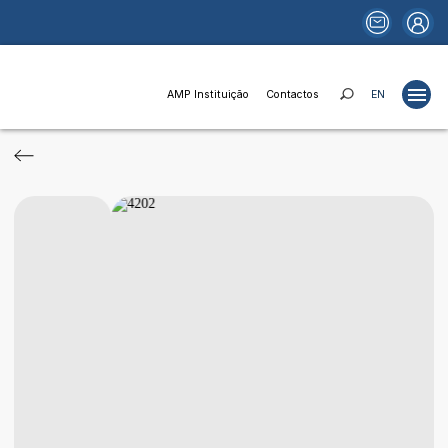
AMP Instituição
Contactos
EN
Projetos
Estudos
Publicações
Portais
Notícias
Fundos e Financiamentos
Relações Institucionais
AMP Instituição