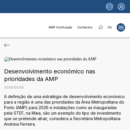
AMP Instituição
Contactos
EN
Projetos
Estudos
Desenvolvimento económico nas
Publicações
prioridades da AMP
Portais
2026
/
03
/
26
Notícias
A definição de uma estratégia de desenvolvimento económico
Fundos e Financiamentos
para a região é uma das prioridades da Área Metropolitana do
Porto (AMP) para 2026 e instalações como as inauguradas
Relações Institucionais
pela STEF, na Maia, são um exemplo do tipo de investimento
que se pretende atrair, considera a Secretária Metropolitana
AMP Instituição
Andreia Ferreira.