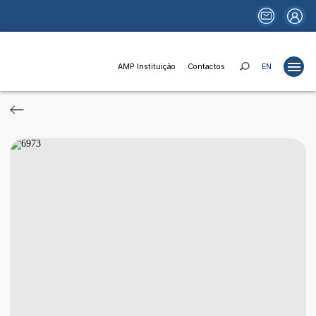
AMP Instituição
Contactos
EN
Projetos
Estudos
Publicações
Portais
Notícias
Fundos e Financiamentos
Relações Institucionais
AMP Instituição