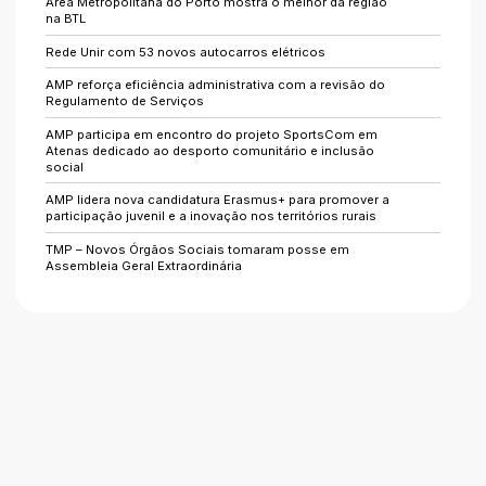
Área Metropolitana do Porto mostra o melhor da região
na BTL
Rede Unir com 53 novos autocarros elétricos
AMP reforça eficiência administrativa com a revisão do
Regulamento de Serviços
AMP participa em encontro do projeto SportsCom em
Atenas dedicado ao desporto comunitário e inclusão
social
AMP lidera nova candidatura Erasmus+ para promover a
participação juvenil e a inovação nos territórios rurais
TMP – Novos Órgãos Sociais tomaram posse em
Assembleia Geral Extraordinária