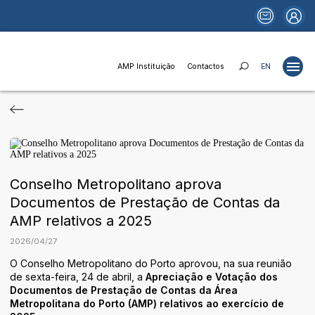
AMP Instituição
Contactos
EN
Projetos
Estudos
Publicações
Conselho Metropolitano aprova
Portais
Documentos de Prestação de Contas da
AMP relativos a 2025
Notícias
2026
/
04
/
27
Fundos e Financiamentos
O Conselho Metropolitano do Porto aprovou, na sua reunião
Relações Institucionais
de sexta-feira, 24 de abril, a
Apreciação e Votação dos
Documentos de Prestação de Contas da Área
AMP Instituição
Metropolitana do Porto (AMP) relativos ao exercício de