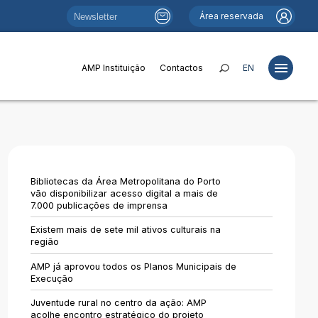
Área reservada
AMP Instituição
Contactos
EN
Projetos
Estudos
Bibliotecas da Área Metropolitana do Porto
Publicações
vão disponibilizar acesso digital a mais de
7.000 publicações de imprensa
Portais
Existem mais de sete mil ativos culturais na
Notícias
região
Fundos e Financiamentos
AMP já aprovou todos os Planos Municipais de
Execução
Relações Institucionais
Juventude rural no centro da ação: AMP
acolhe encontro estratégico do projeto