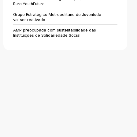
Áreas de Atividade
RuralYouthFuture
Identidade
Grupo Estratégico Metropolitano de Juventude
vai ser reativado
AMP preocupada com sustentabilidade das
Instituições de Solidariedade Social