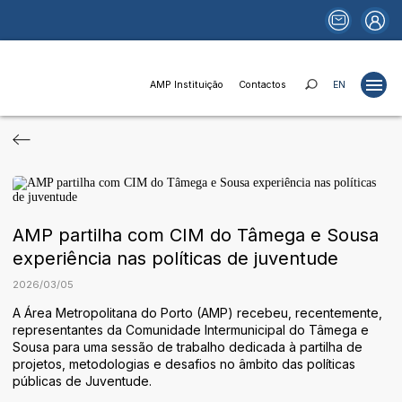
AMP Instituição
Contactos
EN
Projetos
Estudos
Publicações
AMP partilha com CIM do Tâmega e Sousa
Portais
experiência nas políticas de juventude
Notícias
2026
/
03
/
05
Fundos e Financiamentos
A Área Metropolitana do Porto (AMP) recebeu, recentemente,
representantes da Comunidade Intermunicipal do Tâmega e
Relações Institucionais
Sousa para uma sessão de trabalho dedicada à partilha de
projetos, metodologias e desafios no âmbito das políticas
AMP Instituição
públicas de Juventude.