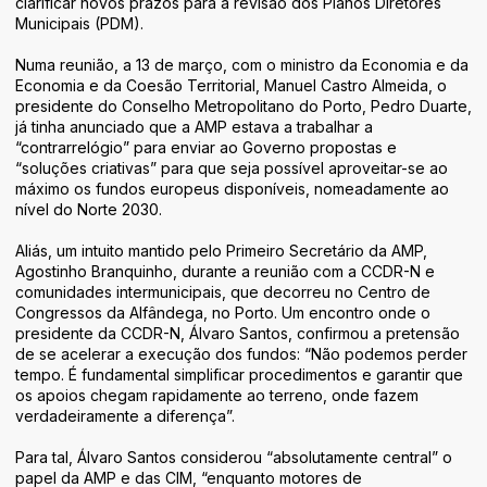
clarificar novos prazos para a revisão dos Planos Diretores
Áreas de Atividade
Municipais (PDM).
Identidade
Numa reunião, a 13 de março, com o ministro da Economia e da
Economia e da Coesão Territorial, Manuel Castro Almeida, o
presidente do Conselho Metropolitano do Porto, Pedro Duarte,
já tinha anunciado que a AMP estava a trabalhar a
“contrarrelógio” para enviar ao Governo propostas e
“soluções criativas” para que seja possível aproveitar-se ao
máximo os fundos europeus disponíveis, nomeadamente ao
nível do Norte 2030.
Aliás, um intuito mantido pelo Primeiro Secretário da AMP,
Agostinho Branquinho, durante a reunião com a CCDR-N e
comunidades intermunicipais, que decorreu no Centro de
Congressos da Alfândega, no Porto. Um encontro onde o
presidente da CCDR-N, Álvaro Santos, confirmou a pretensão
de se acelerar a execução dos fundos: “Não podemos perder
tempo. É fundamental simplificar procedimentos e garantir que
os apoios chegam rapidamente ao terreno, onde fazem
verdadeiramente a diferença”.
Para tal, Álvaro Santos considerou “absolutamente central” o
papel da AMP e das CIM, “enquanto motores de