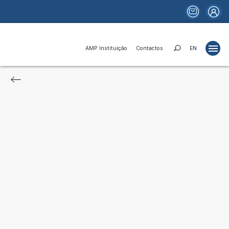
AMP Instituição
Contactos
EN
Projetos
Estudos
Publicações
Portais
Notícias
Fundos e Financiamentos
Relações Institucionais
AMP Instituição