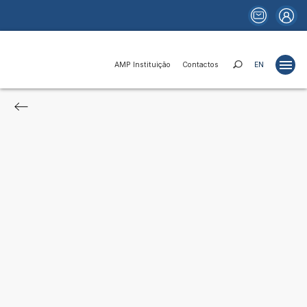
AMP Instituição
Contactos
EN
Projetos
Estudos
Publicações
Portais
Notícias
Fundos e Financiamentos
Relações Institucionais
AMP Instituição