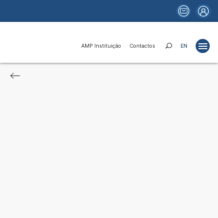
AMP Instituição
Contactos
EN
Projetos
Estudos
Publicações
Portais
Notícias
Fundos e Financiamentos
Relações Institucionais
AMP Instituição